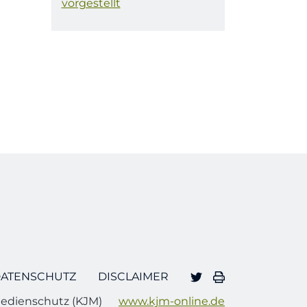
vorgestellt
ATENSCHUTZ
DISCLAIMER
edienschutz (KJM)
www.kjm-online.de