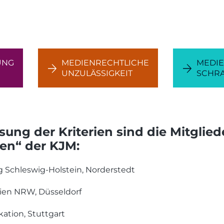
UNG
MEDIENRECHTLICHE
MEDIE
UNZULÄSSIGKEIT
SCHR
sung der Kriterien sind die Mitglied
ien“ der KJM:
 Schleswig-Holstein, Norderstedt
dien NRW, Düsseldorf
ation, Stuttgart